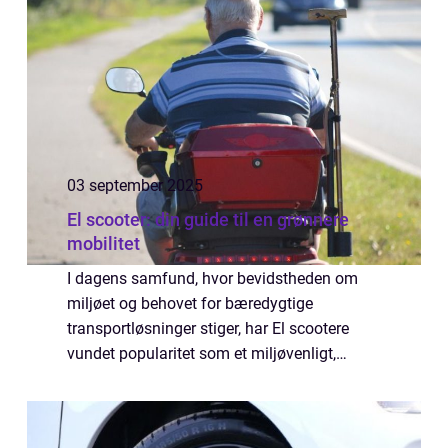
03 september 2025
El scooter: din guide til en grønnere
mobilitet
I dagens samfund, hvor bevidstheden om
miljøet og behovet for bæredygtige
transportløsninger stiger, har El scootere
vundet popularitet som et miljøvenligt,
bekvemt og økonomisk alternativ til
traditionelle transport...