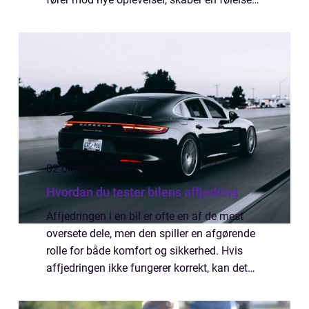
af frihed. For par kan en romantisk...
02 oktober 2025
Hvordan du tester bilens affjedring
Affjedringen i en bil er ofte en af de mest
oversete dele, men den spiller en afgørende
rolle for både komfort og sikkerhed. Hvis
affjedringen ikke fungerer korrekt, kan det
føre til dårlig vejkontakt, længere bremsel&...