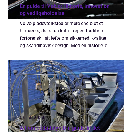
En guide til Volvo: Historie, innovation
og vedligeholdelse
Volvo pladeværksted er mere end blot et
bilmærke; det er en kultur og en tradition
forførerisk i sit løfte om sikkerhed, kvalitet
og skandinavisk design. Med en historie, der
strækker sig over næsten et årh...
04 juli 2024
Alt om bådudstyr: Din guide til det