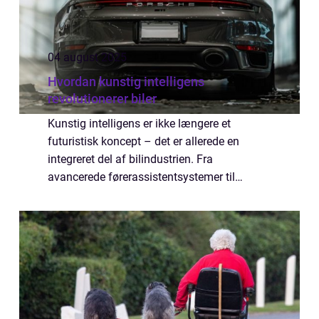
04 august 2025
Hvordan kunstig intelligens
revolutionerer biler
Kunstig intelligens er ikke længere et
futuristisk koncept – det er allerede en
integreret del af bilindustrien. Fra
avancerede førerassistentsystemer til
fuldautomatiske selvkørende biler ændrer AI
den måde, vi ...