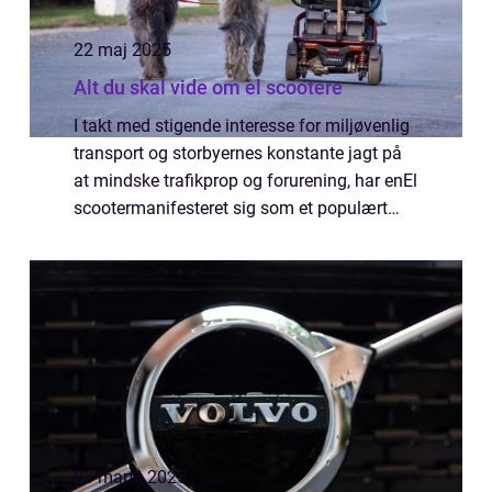
22 maj 2025
Alt du skal vide om el scootere
I takt med stigende interesse for miljøvenlig
transport og storbyernes konstante jagt på
at mindske trafikprop og forurening, har enEl
scootermanifesteret sig som et populært
valg for moderne byboere. En el scooter er
ikke blot et ...
03 marts 2025