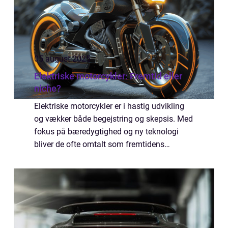
05 august 2025
Elektriske motorcykler: Fremtid eller
niche?
Elektriske motorcykler er i hastig udvikling
og vækker både begejstring og skepsis. Med
fokus på bæredygtighed og ny teknologi
bliver de ofte omtalt som fremtidens
transportmiddel, men spørgsmålet er, om de
for al...