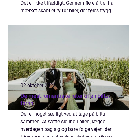
Det er ikke tilfældigt. Gennem flere årtier har
mærket skabt et ry for biler, der føles trygge
at k&...
02 oktober 2025
De mest romantiske ruter til en biltur
for to
Der er noget særligt ved at tage på biltur
sammen. At sætte sig ind i bilen, lægge
hverdagen bag sig og bare følge vejen, der
fører mod nye oplevelser, skaber en følelse