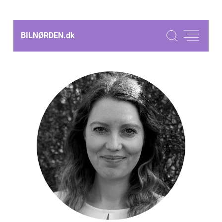
BILNØRDEN.
dk