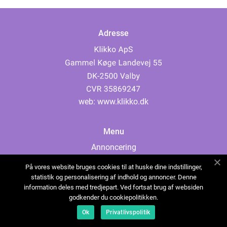
Adresse
web:
www.klikko.dk
Menu
Annoncering
Om os
På vores website bruges cookies til at huske dine indstillinger,
Cookies
statistik og personalisering af indhold og annoncer. Denne
information deles med tredjepart. Ved fortsat brug af websiden
Kontakt os
godkender du cookiepolitikken.
Sitemap
Ok
Privatlivspolitik