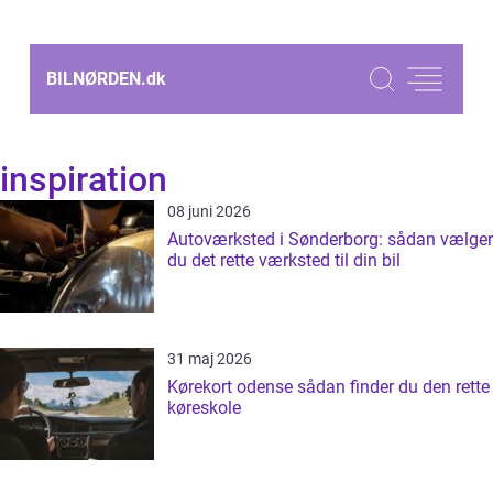
BILNØRDEN.
dk
inspiration
08 juni 2026
Autoværksted i Sønderborg: sådan vælger
du det rette værksted til din bil
31 maj 2026
Kørekort odense sådan finder du den rette
køreskole