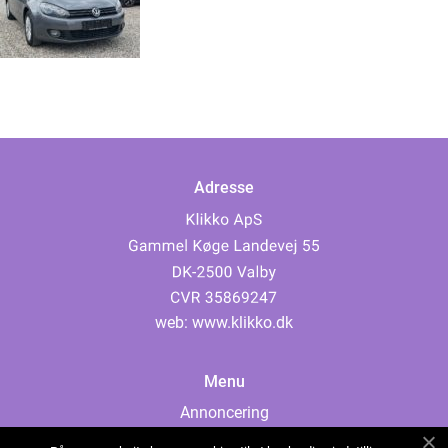
Adresse
web:
www.klikko.dk
Menu
Annoncering
Om os