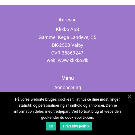
Adresse
web:
www.klikko.dk
Menu
Annoncering
Om os
På vores website bruges cookies til at huske dine indstillinger,
Cookies
statistik og personalisering af indhold og annoncer. Denne
information deles med tredjepart. Ved fortsat brug af websiden
Kontakt os
godkender du cookiepolitikken.
Sitemap
Ok
Privatlivspolitik