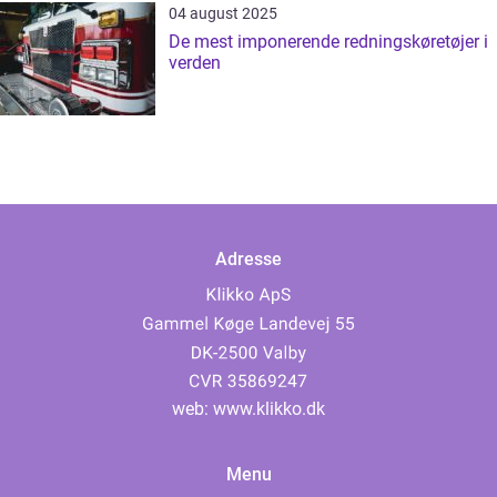
04 august 2025
De mest imponerende redningskøretøjer i
verden
Adresse
web:
www.klikko.dk
Menu