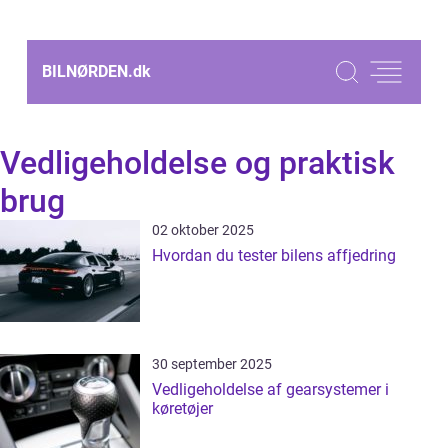
BILNØRDEN.
dk
Vedligeholdelse og praktisk
brug
02 oktober 2025
Hvordan du tester bilens affjedring
30 september 2025
Vedligeholdelse af gearsystemer i
køretøjer