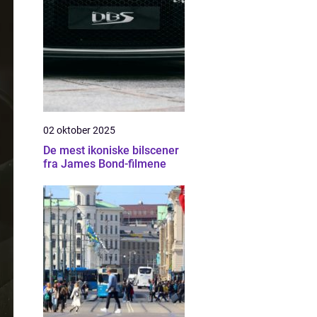
02 oktober 2025
De mest ikoniske bilscener
fra James Bond-filmene