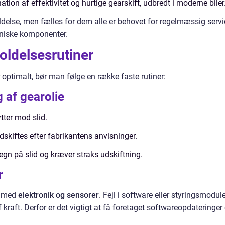
ion af effektivitet og hurtige gearskift, udbredt i moderne biler
ldelse, men fælles for dem alle er behovet for regelmæssig servi
kaniske komponenter.
oldelsesrutiner
r optimalt, bør man følge en række faste rutiner:
g af gearolie
tter mod slid.
dskiftes efter fabrikantens anvisninger.
tegn på slid og kræver straks udskiftning.
r
t med
elektronik og sensorer
. Fejl i software eller styringsmodul
af kraft. Derfor er det vigtigt at få foretaget softwareopdateringer