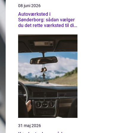
08 juni 2026
Autoværksted i
Sønderborg: sådan vælger
du det rette værksted til din
bil
31 maj 2026