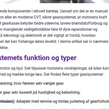
ende komponenter i ethvert køretøj. Uanset om det er en manuel
n eller en moderne CVT, sikrer gearsystemet, at motorens kraft
und gearkasse betyder bedre ydeevne, lavere brændstofforbrug og
n manglende vedligeholdelse føre til dyre reparationer og
 teknologi og elektronik er det vigtigt at forstå, hvordan
er der kan forlænge deres levetid. I denne artikel ser vi nærmere
delse.
stemets funktion og typer
otor og hjul. Det tilpasser motorens omdrejninger, så bilen kan
ighed og trække tunge læs. Der findes flere typer gearsystemer:
øsning, hvor føreren selv vælger gear.
er gear selv baseret på hastighed og belastning.
mission):
Arbejder med remme og trinløs justering af gearforhol