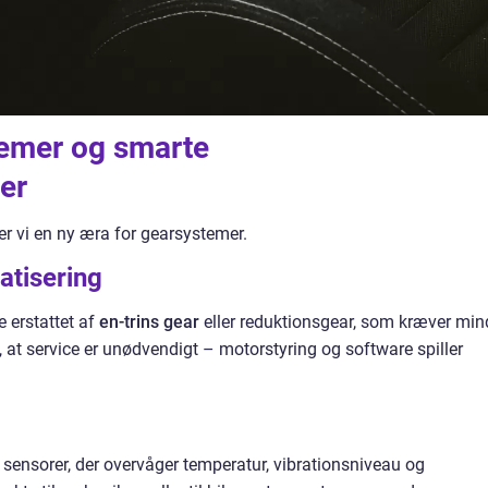
emer og smarte
er
er vi en ny æra for gearsystemer.
atisering
te erstattet af
en-trins gear
eller reduktionsgear, som kræver min
, at service er unødvendigt – motorstyring og software spiller
ensorer, der overvåger temperatur, vibrationsniveau og