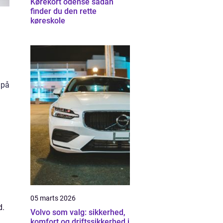
Kørekort odense sådan
finder du den rette
køreskole
 på
05 marts 2026
d.
Volvo som valg: sikkerhed,
komfort og driftssikkerhed i