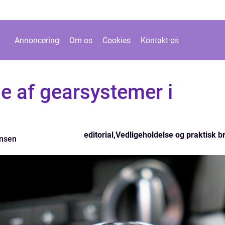
Annoncering
Om os
Cookies
Kontakt os
e af gearsystemer i
editorial
,
Vedligeholdelse og praktisk b
ensen