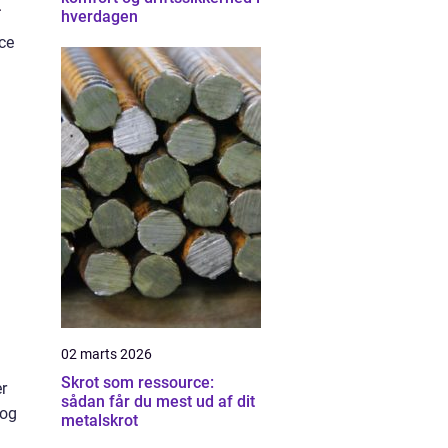
.
hverdagen
ce
02 marts 2026
Skrot som ressource:
er
sådan får du mest ud af dit
 og
metalskrot