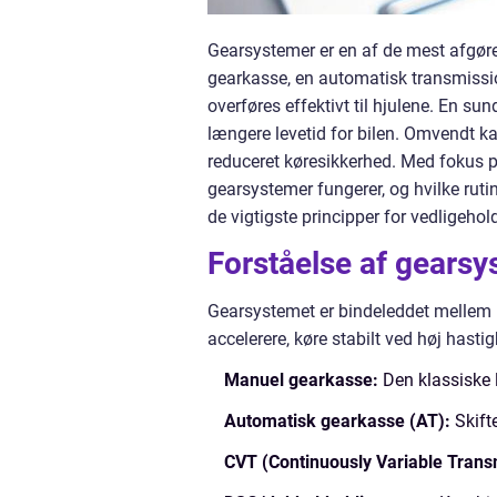
Gearsystemer er en af de mest afgør
gearkasse, en automatisk transmissio
overføres effektivt til hjulene. En s
længere levetid for bilen. Omvendt ka
reduceret køresikkerhed. Med fokus på
gearsystemer fungerer, og hvilke rutin
de vigtigste principper for vedligehol
Forståelse af gearsy
Gearsystemet er bindeleddet mellem m
accelerere, køre stabilt ved høj hast
Manuel gearkasse:
Den klassiske l
Automatisk gearkasse (AT):
Skift
CVT (Continuously Variable Trans