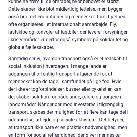
kunne nå frem til de områder, hvor behovet er størst.
Dette skaber ikke blot midlertidig lettelse, men bygger
også bro mellem nationer og mennesker, fordi hjælpen
ofte organiseres i et internationalt samarbejde. Fly,
lastskibe og konvojer af lastbiler, der leverer forsyninger
i kriseområder, er derfor også symboler på solidaritet og
globale fællesskaber.
Samtidig ser vi, hvordan transport også er et redskab til
social inklusion i hverdagen. I mange lande er
adgangen til offentlig transport afgørende for, at
mennesker kan deltage i samfundet på lige fod. Hvis
der ikke er togforbindelser, busser eller cykelstier, kan
det skabe isolation for både unge, ældre og borgere i
landområder. Når der derimod investeres i tilgængelig
transport, skabes der mulighed for, at flere kan tage del i
uddannelse, arbejde og sociale aktiviteter. Det betyder,
at transport ikke bare er en praktisk nødvendighed, men
en form for social retfærdighed, der giver mennesker