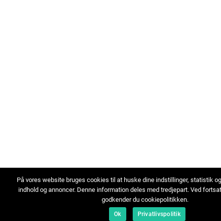
På vores website bruges cookies til at huske dine indstillinger, statistik o
indhold og annoncer. Denne information deles med tredjepart. Ved fortsa
godkender du cookiepolitikken.
Ok
Privatlivspolitik