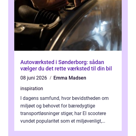
Autoværksted i Sønderborg: sådan
vælger du det rette værksted til din bil
08 juni 2026
Emma Madsen
inspiration
I dagens samfund, hvor bevidstheden om
miljøet og behovet for bæredygtige
transportløsninger stiger, har El scootere
vundet popularitet som et miljøvenligt,
bekvemt og &osla...