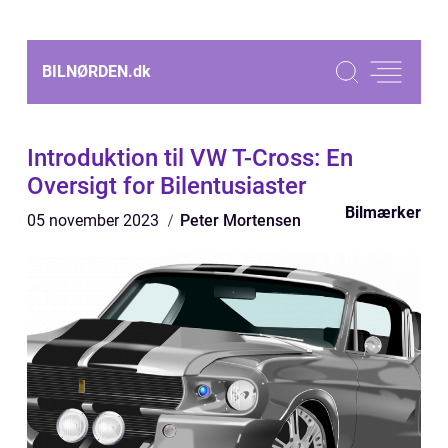
BILNØRDEN.
dk
Introduktion til VW T-Cross: En
Oversigt for Bilentusiaster
Bilmærker
05 november 2023
Peter Mortensen