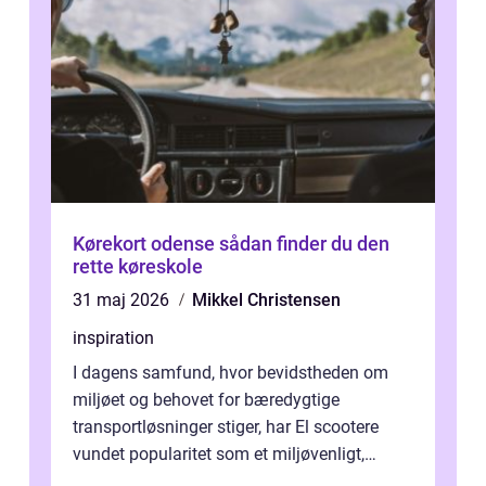
Kørekort odense sådan finder du den
rette køreskole
31 maj 2026
Mikkel Christensen
inspiration
I dagens samfund, hvor bevidstheden om
miljøet og behovet for bæredygtige
transportløsninger stiger, har El scootere
vundet popularitet som et miljøvenligt,
bekvemt og &osla...