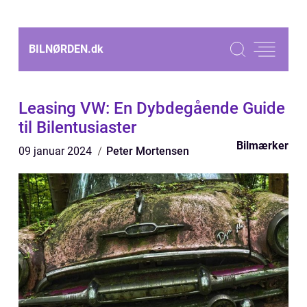
BILNØRDEN.
dk
Leasing VW: En Dybdegående Guide
til Bilentusiaster
Bilmærker
09 januar 2024
Peter Mortensen