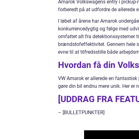
Amarok Volkswagens entry i pickup-ma
forberedt på at udfordre de allerede 
I løbet af årene har Amarok undergået
konkurrencedygtig og følge med udvik
omfattet alt fra detektionssystemer t
brændstofeffektivitet. Gennem hele s
evne til at tilfredsstille både arbejd
Hvordan få din Volks
VW Amarok er allerede en fantastisk p
gøre din bil endnu mere unik. Her er n
[UDDRAG FRA FEAT
– [BULLETPUNKTER]