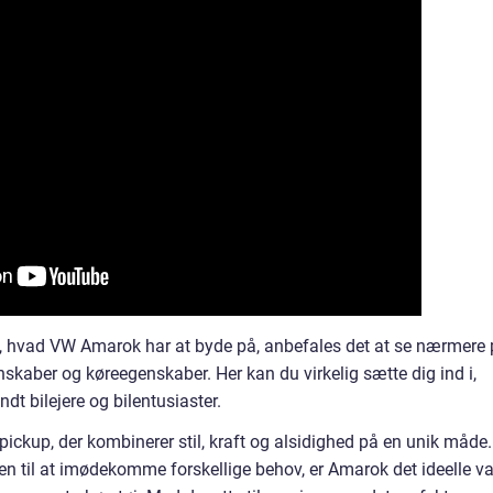
f, hvad VW Amarok har at byde på, anbefales det at se nærmere
enskaber og køreegenskaber. Her kan du virkelig sætte dig ind i,
ndt bilejere og bilentusiaster.
ickup, der kombinerer stil, kraft og alsidighed på en unik måde.
n til at imødekomme forskellige behov, er Amarok det ideelle va