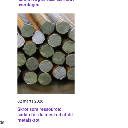
hverdagen
02 marts 2026
Skrot som ressource:
sådan får du mest ud af dit
metalskrot
ede