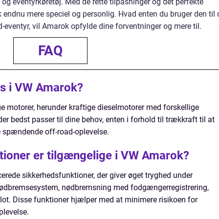
og eventyrkøretøj. Med de rette tilpasninger og det perfekte
 endnu mere speciel og personlig. Hvad enten du bruger den til d
ad-eventyr, vil Amarok opfylde dine forventninger og mere til.
FAQ
es i VW Amarok?
ge motorer, herunder kraftige dieselmotorer med forskellige
 bedst passer til dine behov, enten i forhold til trækkraft til at
ere spændende off-road-oplevelse.
tioner er tilgængelige i VW Amarok?
rede sikkerhedsfunktioner, der giver øget tryghed under
 nødbremsesystem, nødbremsning med fodgængerregistrering,
lot. Disse funktioner hjælper med at minimere risikoen for
plevelse.