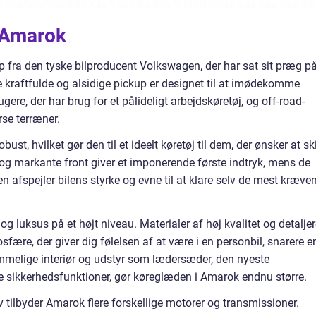
 Amarok
fra den tyske bilproducent Volkswagen, der har sat sit præg p
e kraftfulde og alsidige pickup er designet til at imødekomme
re, der har brug for et pålideligt arbejdskøretøj, og off-road-
rse terræner.
st, hvilket gør den til et ideelt køretøj til dem, der ønsker at ski
 og markante front giver et imponerende første indtryk, mens de
n afspejler bilens styrke og evne til at klare selv de mest kræve
 luksus på et højt niveau. Materialer af høj kvalitet og detaljer
fære, der giver dig følelsen af at være i en personbil, snarere e
rummelige interiør og udstyr som lædersæder, den nyeste
 sikkerhedsfunktioner, gør køreglæden i Amarok endnu større.
tilbyder Amarok flere forskellige motorer og transmissioner.