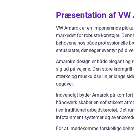
Præsentation af VW
VW Amarok er en imponerende pickup 
markedet for robuste køretøjer. Denn
behovene hos både professionelle bruge
entusiaster, der søger eventyr på dive
Amarok’s design er både elegant og robu
sig ud på vejene. Den store kromgrill
stærke og muskuløse linjer langs side
opgaver.
Indvendigt byder Amarok på komfort og
håndværk skaber en sofistikeret atmos
i en traditionel arbejdskøretøj. Det 
infotainment systemer og avancerede
For at imødekomme forskellige behov 