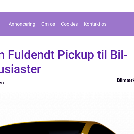
Annoncering
Om os
Cookies
Kontakt os
Fuldendt Pickup til Bil-
usiaster
Bilmær
en