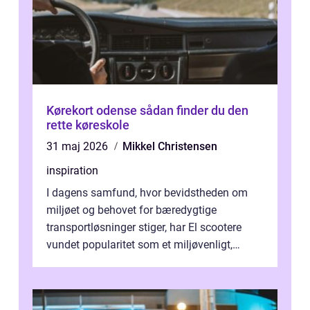
Kørekort odense sådan finder du den
rette køreskole
31 maj 2026
Mikkel Christensen
inspiration
I dagens samfund, hvor bevidstheden om
miljøet og behovet for bæredygtige
transportløsninger stiger, har El scootere
vundet popularitet som et miljøvenligt,
bekvemt og &osla...