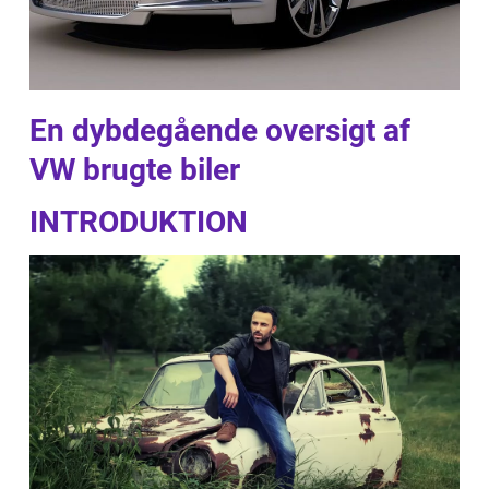
En dybdegående oversigt af
VW brugte biler
INTRODUKTION