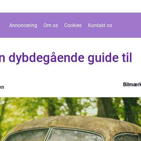
Annoncering
Om os
Cookies
Kontakt os
n dybdegående guide til
Bilmær
en