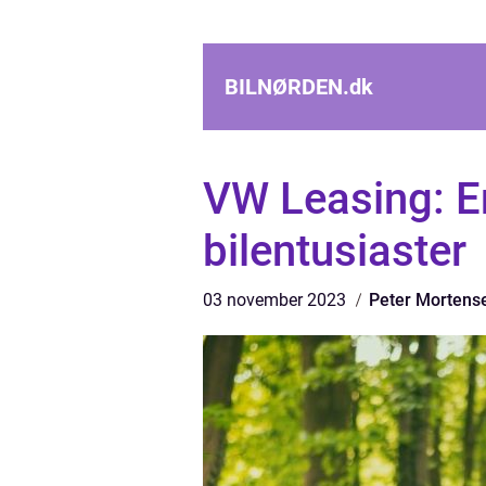
BILNØRDEN.
dk
VW Leasing: E
bilentusiaster
03 november 2023
Peter Mortens