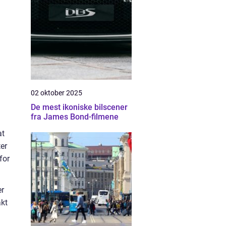
02 oktober 2025
De mest ikoniske bilscener
fra James Bond-filmene
at
ter
for
er
akt