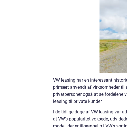
VW leasing har en interessant historie
primært anvendt af virksomheder til 
privatpersoner også at se fordelene v
leasing til private kunder.
I de tidlige dage af VW leasing var u
at VW’s popularitet voksede, udvide
model, der er tilgængelig i VW’s sorti