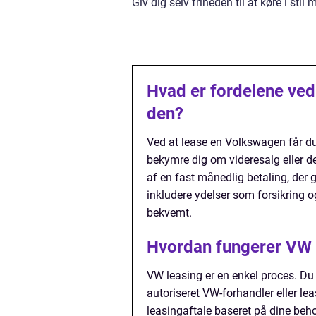
Giv dig selv friheden til at køre i sti
Hvad er fordelene ved
den?
Ved at lease en Volkswagen får du fl
bekymre dig om videresalg eller d
af en fast månedlig betaling, der g
inkludere ydelser som forsikring o
bekvemt.
Hvordan fungerer VW 
VW leasing er en enkel proces. Du
autoriseret VW-forhandler eller le
leasingaftale baseret på dine beho