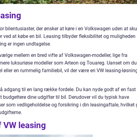
easing
 bilentusiaster, der ønsker at køre i en Volkswagen uden at sku
ed at købe en bil. Leasing tilbyder fleksibilitet og muligheden 
sing er ingen undtagelse.
 vælge mellem en bred vifte af Volkswagen-modeller, lige fra
l mere luksuriøse modeller som Arteon og Touareg. Uanset om du
l eller en rummelig familiebil, vil der være en VW leasing-løsning
å adgang til en lang række fordele. Du kan nyde godt af en fast
 budgettere dine udgifter til bil. Derudover vil du typisk have
er som vedligeholdelse og forsikring i din leasingaftale, hvilket 
dgifterne.
af VW leasing