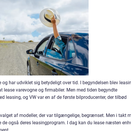
 og har udviklet sig betydeligt over tid. I begyndelsen blev leasi
at lease varevogne og firmabiler. Men med tiden begyndte
ed leasing, og VW var en af de første bilproducenter, der tilbød
dvalget af modeller, der var tilgængelige, begrænset. Men i takt 
de de også deres leasingprogram. I dag kan du lease næsten enh
ment.