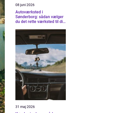
08 juni 2026
Autoværksted i
Sønderborg: sådan vælger
du det rette værksted til din
bil
31 maj 2026