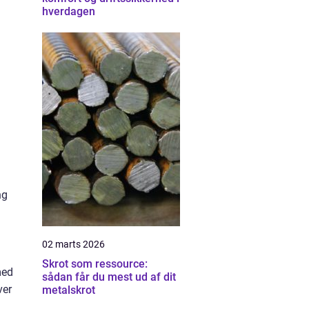
hverdagen
ng
02 marts 2026
Skrot som ressource:
med
sådan får du mest ud af dit
ver
metalskrot