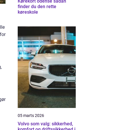
Kørekort odense sådan
finder du den rette
køreskole
lle
for
,
gør
05 marts 2026
Volvo som valg: sikkerhed,
komfort og driftssikkerhed i