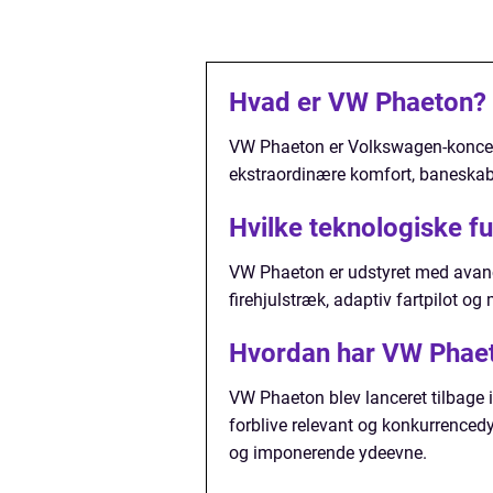
Hvad er VW Phaeton?
VW Phaeton er Volkswagen-koncern
ekstraordinære komfort, baneskabe
Hvilke teknologiske f
VW Phaeton er udstyret med avanc
firehjulstræk, adaptiv fartpilot og
Hvordan har VW Phaeto
VW Phaeton blev lanceret tilbage i
forblive relevant og konkurrenced
og imponerende ydeevne.