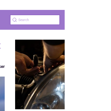
t
ker