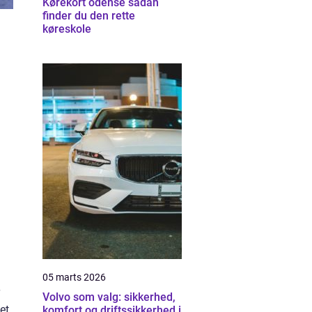
Kørekort odense sådan
finder du den rette
køreskole
05 marts 2026
Volvo som valg: sikkerhed,
et
komfort og driftssikkerhed i