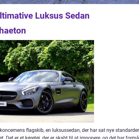
ltimative Luksus Sedan
Phaeton
ncernens flagskib, en luksussedan, der har sat nye standarder
t. Det er et køretøj, der er skabt til at imponere, og det har formå