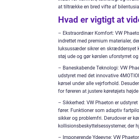
at tiltrække en bred vifte af bilentus
Hvad er vigtigt at v
– Ekstraordinær Komfort: VW Phaeton
indrettet med premium materialer, de
luksussæder sikrer en skræddersyet k
støj ude og gør kørslen uforstyrret o
– Baneskabende Teknologi: VW Phaeto
udstyret med det innovative 4MOTION 
kørsel under alle vejrforhold. Desude
for føreren at justere køretøjets højd
– Sikkerhed: VW Phaeton er udstyret
fører. Funktioner som adaptiv fartpilo
sikker og problemfri. Derudover er k
kollisionsbeskyttelsessystemer, der h
– Imponerende Ydeevne: VW Phaeton l