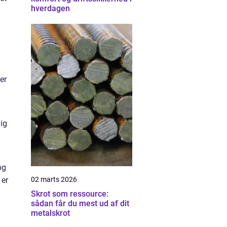
hverdagen
er
ig
og
02 marts 2026
 er
Skrot som ressource:
sådan får du mest ud af dit
metalskrot