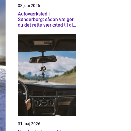
08 juni 2026
Autoværksted i
Sønderborg: sådan vælger
du det rette værksted til din
bil
31 maj 2026