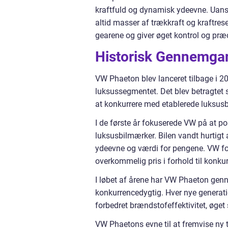
kraftfuld og dynamisk ydeevne. Uanse
altid masser af trækkraft og kraftre
gearene og giver øget kontrol og præ
Historisk Gennemga
VW Phaeton blev lanceret tilbage i 
luksussegmentet. Det blev betragtet s
at konkurrere med etablerede luksu
I de første år fokuserede VW på at po
luksusbilmærker. Bilen vandt hurtigt
ydeevne og værdi for pengene. VW foku
overkommelig pris i forhold til konku
I løbet af årene har VW Phaeton genne
konkurrencedygtig. Hver nye generati
forbedret brændstofeffektivitet, øget
VW Phaetons evne til at fremvise ny 