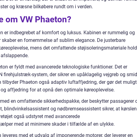
iaster og kræsne bilkøbere rundt om i verden.
ide om VW Phaeton?
 er indbegrebet af komfort og luksus. Kabinen er rummelig og
r skaber en fornemmelse af sublim elegance. De justerbare
øreoplevelse, mens det omfattende støjisoleringsmateriale hold
g afslappende.
n er fyldt med avancerede teknologiske funktioner. Det er
firehjulstræk-system, der sikrer en upåklagelig vejgreb og smid
n tilbyder Phaeton også adaptiv luftaffjedring, der gør det muligt
e og affjedring for at opnå den optimale køreoplevelse.
 med en omfattende sikkerhedspakke, der beskytter passagerer 
t, blindvinkelsassistent og nødbremseassistent sikrer, at kørslen
øretøjet også udstyret med avancerede
jælper med at minimere skader i tilfælde af en ulykke.
everes med et udvalg af imponerende motorer, der leverer en