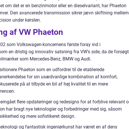
t om det er en benzinmotor eller en dieselvariant, har Phaeton
server. Den avancerede transmission sikrer jævn skiftning mellem
cision under kørslen.
ng af VW Phaeton
2002 som Volkswagen-koncernens første foray ind i
om en dristig og innovativ satsning fra VW’s side, da de forsøgt
sbilmærker som Mercedes-Benz, BMW og Audi.
sitionere Phaeton som en udfordrer til de etablerede
 anerkendelse for sin usædvanlige kombination af komfort,
serede på at tilbyde en bil af høj kvalitet til en mere
rrencen.
mgået flere opdateringer og redesigns for at forblive relevant 
on har bragt nye teknologier og forbedringer med sig, såsom
 sikkerhed og mere sofistikeret design.
teknologi og fantastisk ingeniørkunst har været en af dens