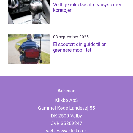
Vedligeholdelse af gearsystemer i
køretøjer
03 september 2025
El scooter: din guide til en
grønnere mobilitet
Adresse
web:
www.klikko.dk