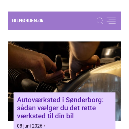
BILNØRDEN.
dk
Autoværksted i Sønderborg:
sådan vælger du det rette
værksted til din bil
08 juni 2026