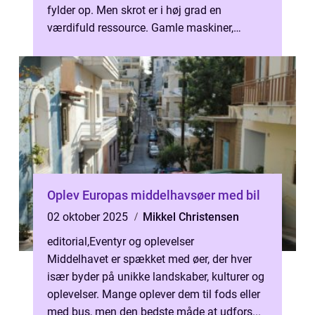
fylder op. Men skrot er i høj grad en
værdifuld ressource. Gamle maskiner,
bildele, tagplader, rør og kabler kan
omdann...
Oplev Europas middelhavsøer med bil
02 oktober 2025
Mikkel Christensen
editorial
,
Eventyr og oplevelser
Middelhavet er spækket med øer, der hver
især byder på unikke landskaber, kulturer og
oplevelser. Mange oplever dem til fods eller
med bus, men den bedste måde at udfors...