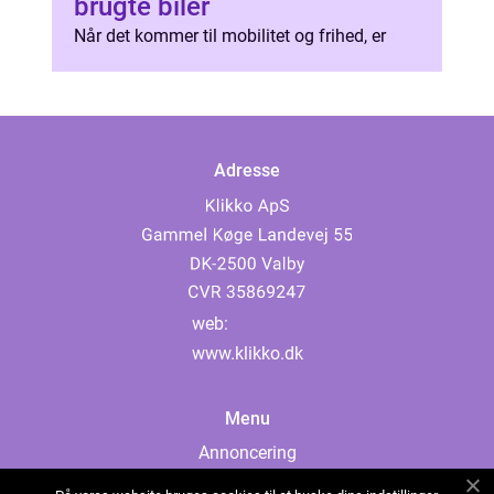
brugte biler
Når det kommer til mobilitet og frihed, er
Adresse
web:
www.klikko.dk
Menu
Annoncering
Om os