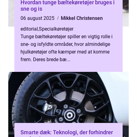
Hvordan tunge bæltekøretøjer bruges i
sne og is
06 august 2025
Mikkel Christensen
editorial
,
Specialkøretøjer
Tunge bæltekøretøjer spiller en vigtig rolle i
sne- og isfyldte områder, hvor almindelige
hjulkøretøjer ofte kæmper med at komme
frem. Deres brede bæ...
Smarte dæk: Teknologi, der forhindrer